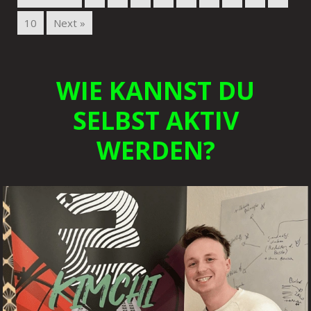
10
Next »
WIE KANNST DU
SELBST AKTIV
WERDEN?