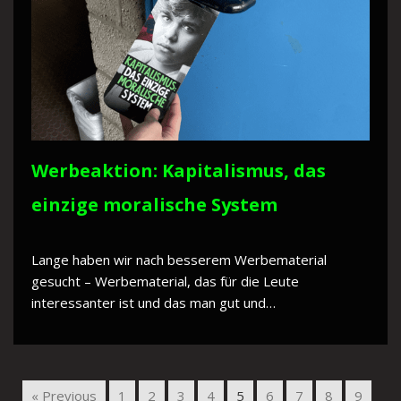
Werbeaktion: Kapitalismus, das
einzige moralische System
Lange haben wir nach besserem Werbematerial
gesucht – Werbematerial, das für die Leute
interessanter ist und das man gut und…
« Previous
1
2
3
4
5
6
7
8
9