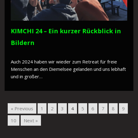
KIMCHI 24 – Ein kurzer Rückblick in
Bildern
Auch 2024 haben wir wieder zum Retreat für freie
Menschen an den Diemelsee gelanden und uns lebhaft
und in großer…
« Previous
1
2
3
4
5
6
7
8
9
10
Next »