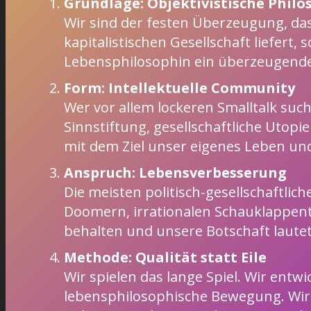
Grundlage: Objektivistische Philo
Wir sind der festen Überzeugung, das
kapitalistischen Gesellschaft liefer
Lebensphilosophin ein überzeugende
Form: Intellektuelle Community
Wer vor allem lockeren Smalltalk sucht
Sinnstiftung, gesellschaftliche Utopi
mit dem Ziel unser eigenes Leben un
Anspruch: Lebensverbesserung
Die meisten politisch-gesellschaftli
Doomern, irrationalen Schauklappentr
behalten und unsere Botschaft lautet
Methode: Qualität statt Eile
Wir spielen das lange Spiel. Wir entw
lebensphilosophische Bewegung. Wir w