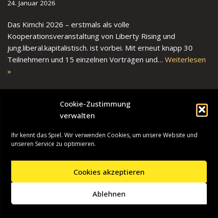
24. Januar 2026
Das Kimchi 2026 – erstmals als volle
Kooperationsveranstaltung von Liberty Rising und
jung.liberal.kapitalistisch. ist vorbei. Mit erneut knapp 30
Teilnehmern und 15 einzelnen Vorträgen und…
Weiterlesen
»
Cookie-Zustimmung
verwalten
1
2
3
…
10
Weiter »
Ihr kennt das Spiel. Wir verwenden Cookies, um unsere Website und
unseren Service zu optimieren.
Cookies akzeptieren
Neve
| Präsentiert von
WordPress
Ablehnen
Startseite
Presseinformationen
Datenschutzerklärung
Impressum