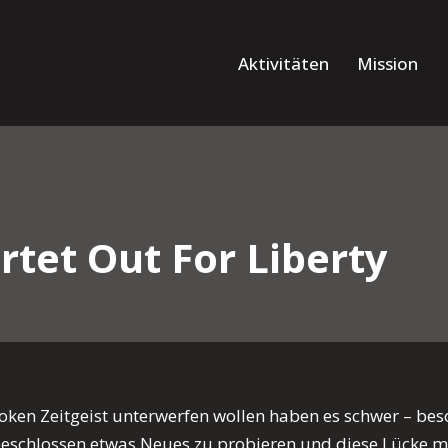
Aktivitäten
Mission
artet Out For Liberty
woken Zeitgeist unterwerfen wollen haben es schwer – be
eschlossen etwas Neues zu probieren und diese Lücke mit 