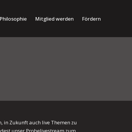
Philosophie
Mitglied werden
Fördern
, in Zukunft auch live Themen zu
ndest unser Probelivestream zum