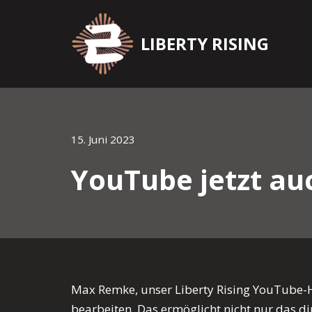
Zum
LIBERTY RISING
Inhalt
springen
15. Juni 2023
YouTube jetzt au
Max Remke, unser Liberty Rising YouTube-Ho
bearbeiten. Das ermöglicht nicht nur das 